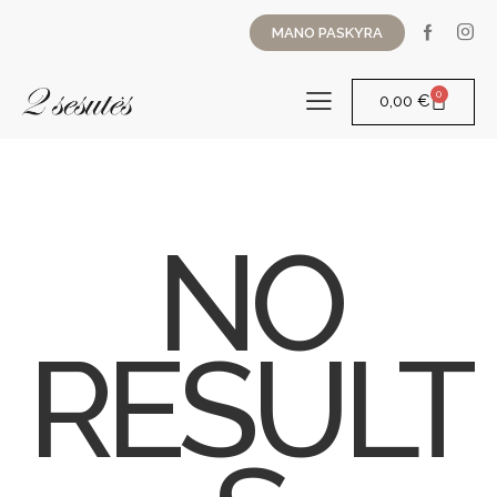
MANO PASKYRA
0
0,00
€
NO
RESULT