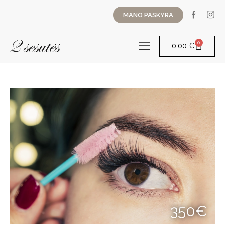
MANO PASKYRA
0
0,00
€
350€