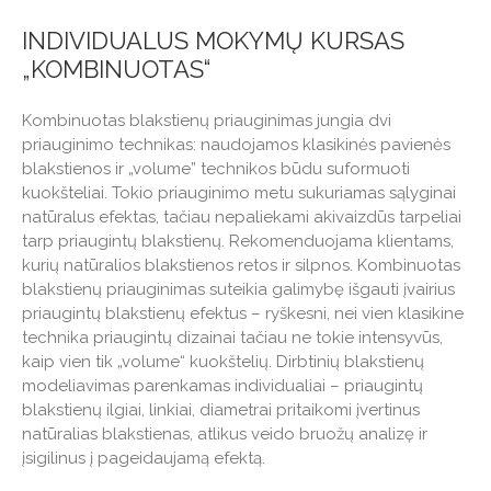
INDIVIDUALUS MOKYMŲ KURSAS
„KOMBINUOTAS“
Kombinuotas blakstienų priauginimas jungia dvi
priauginimo technikas: naudojamos klasikinės pavienės
blakstienos ir „volume” technikos būdu suformuoti
kuokšteliai. Tokio priauginimo metu sukuriamas sąlyginai
natūralus efektas, tačiau nepaliekami akivaizdūs tarpeliai
tarp priaugintų blakstienų. Rekomenduojama klientams,
kurių natūralios blakstienos retos ir silpnos. Kombinuotas
blakstienų priauginimas suteikia galimybę išgauti įvairius
priaugintų blakstienų efektus – ryškesni, nei vien klasikine
technika priaugintų dizainai tačiau ne tokie intensyvūs,
kaip vien tik „volume“ kuokštelių. Dirbtinių blakstienų
modeliavimas parenkamas individualiai – priaugintų
blakstienų ilgiai, linkiai, diametrai pritaikomi įvertinus
natūralias blakstienas, atlikus veido bruožų analizę ir
įsigilinus į pageidaujamą efektą.