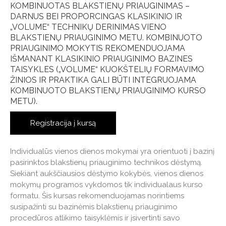
KOMBINUOTAS BLAKSTIENŲ PRIAUGINIMAS –
DARNUS BEI PROPORCINGAS KLASIKINIO IR
„VOLUME“ TECHNIKŲ DERINIMAS VIENO
BLAKSTIENŲ PRIAUGINIMO METU. KOMBINUOTO
PRIAUGINIMO MOKYTIS REKOMENDUOJAMA
IŠMANANT KLASIKINIO PRIAUGINIMO BAZINES
TAISYKLES („VOLUME“ KUOKŠTELIŲ FORMAVIMO
ŽINIOS IR PRAKTIKA GALI BŪTI INTEGRUOJAMA
KOMBINUOTO BLAKSTIENŲ PRIAUGINIMO KURSO
METU).
Registracija į kursą
Individualūs vienos dienos mokymai yra orientuoti į bazinį
pasirinktos blakstienų priauginimo technikos dėstymą.
Siekiant aukščiausios dėstymo kokybės, vienos dienos
mokymų programos vykdomos tik individualaus kurso
formatu. Šis kursas rekomenduojamas norintiems
susipažinti su bazinėmis blakstienų priauginimo
procedūros atlikimo taisyklėmis ir įsivertinti savo