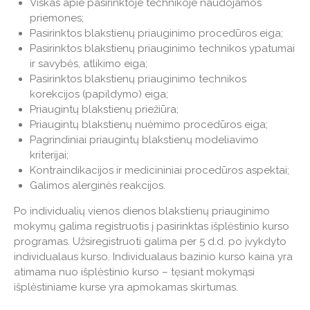
Viskas apie pasirinktoje technikoje naudojamos
priemones;
Pasirinktos blakstienų priauginimo procedūros eiga;
Pasirinktos blakstienų priauginimo technikos ypatumai
ir savybės, atlikimo eiga;
Pasirinktos blakstienų priauginimo technikos
korekcijos (papildymo) eiga;
Priaugintų blakstienų priežiūra;
Priaugintų blakstienų nuėmimo procedūros eiga;
Pagrindiniai priaugintų blakstienų modeliavimo
kriterijai;
Kontraindikacijos ir medicininiai procedūros aspektai;
Galimos alerginės reakcijos.
Po individualių vienos dienos blakstienų priauginimo
mokymų galima registruotis į pasirinktas išplėstinio kurso
programas. Užsiregistruoti galima per 5 d.d. po įvykdyto
individualaus kurso. Individualaus bazinio kurso kaina yra
atimama nuo išplėstinio kurso – tęsiant mokymąsi
išplėstiniame kurse yra apmokamas skirtumas.