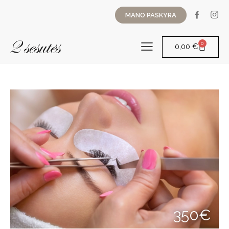
MANO PASKYRA
0
0,00
€
350€