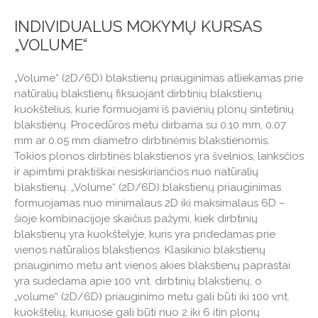
INDIVIDUALUS MOKYMŲ KURSAS
„VOLUME“
„Volume“ (2D/6D) blakstienų priauginimas atliekamas prie
natūralių blakstienų fiksuojant dirbtinių blakstienų
kuokštelius, kurie formuojami iš pavienių plonų sintetinių
blakstienų. Procedūros metu dirbama su 0.10 mm, 0.07
mm ar 0.05 mm diametro dirbtinėmis blakstienomis.
Tokios plonos dirbtinės blakstienos yra švelnios, lanksčios
ir apimtimi praktiškai nesiskiriančios nuo natūralių
blakstienų. „Volume“ (2D/6D) blakstienų priauginimas
formuojamas nuo minimalaus 2D iki maksimalaus 6D –
šioje kombinacijoje skaičius pažymi, kiek dirbtinių
blakstienų yra kuokštelyje, kuris yra pridedamas prie
vienos natūralios blakstienos. Klasikinio blakstienų
priauginimo metu ant vienos akies blakstienų paprastai
yra sudedama apie 100 vnt. dirbtinių blakstienų, o
„volume“ (2D/6D) priauginimo metu gali būti iki 100 vnt.
kuokštelių, kuriuose gali būti nuo 2 iki 6 itin plonų