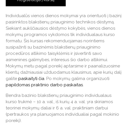
Individualūs vienos dienos mokymai yra orientuoti į bazinį
pasirinktos blakstienų priauginimo technikos dėstymą.
Siekiant aukščiausios dėstymo kokybės, vienos dienos
mokymų programos vykdomos tik individualaus kurso
formatu. Šis kursas rekomenduojamas norintiems
susipažinti su bazinėmis blakstienų priauginimo
procedūros atlikimo taisyklėmis ir įsivertinti savo
asmenines galimybes, interesus šio darbo atlikimui.
Mokymų metu pagal poreikį aptarsime ir paanalizuosime
klientų dažniausiai užduodamus klausimus, apie kurių dalį
galite
paskaityti čia
. Po mokymų galima organizuoti
papildomas praktinio darbo paskaitas
.
Bendra bazinio blakstienų priauginimo individualaus
kurso trukmė – 10 a. val., iš kurių 4 a. val. yra skiriamos
teorinei mokymų daliai ir 6 a. val. praktiniam darbui
(pertraukos yra planuojamos individualiai pagal mokinio
poreikį).