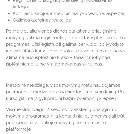
Pagrindiniai priaugintų blakstienų modeliavimo
kriterijai;
Kontraindikacijos ir medicininiai procedūros aspektai;
Galimos alerginės reakcijos.
Po individualių vienos dienos blakstienų priauginimo
mokymų galima registruotis į pasirinktas išplėstinio kurso
programas. Užsiregistruoti galima per 5 d.d. po įvykdyto
individualaus kurso. Individualaus bazinio kurso kaina yra
atimama nuo išplėstinio kurso – tęsiant mokymąsi
išplėstiniame kurse yra apmokamas skirtumas.
Metodinė medžiaga, visos mokymų metu naudojamos
priemonės ir medžiagos įskaičiuotos į mokymų kainą. Po
kurso galima įsigyti pradinį bazinį priemonių krepšelį.
Visi meistrai, baigę „2 sesutės“ blakstienų priauginimo
mokymų programas, ir jų kontaktiniai duomenys gali būti
publikuojami virtualioje mokymų centro meistrų
platformoje.