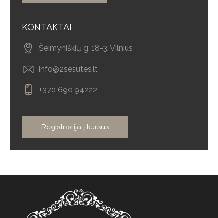
KONTAKTAI
Šeimyniškių g. 18-3, Vilnius
info@2sesutes.lt
+370 690 94222
Registracija į kursus