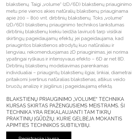
blakstienų. Taigi „volume“ (2D/6D) blakstienų priauginimo
metu prie vienos akies natūralių blakstienų priauginama
apie 200 – 800 vnt. dirbtinių blakstienų. Toks „volume“
(2D/6D) blakstienų priauginimo technikos lankstumas
dirbtinių blakstienų kiekiu leidžia laviruoti tarp visiškai
skirtingų pageidaujamų efektų: jei pageidaujama, kad
priaugintos blakstienos atrodytų kuo natūraliau ir
lengviau, rekomenduojamas 2D priauginimas, jei norima
ypatingai ryškaus ir intensyvaus efekto – 6D ar net 8D.
Dirbtinių blakstienų modeliavimas parenkamas
individualiai – priaugintų blakstienų ilgiai, linkiai, diametrai
pritaikomi įvertinus natūralias blakstienas, atlikus veido
bruožų analizę ir įsigilinus į pageidaujamą efektą.
BLAKSTIENŲ PRIAUGINIMO „VOLUME“ TECHNIKA
KURSAS SKIRTAS PAŽENGUSIEMS MEISTRAMS. ŠI
TECHNIKA YRA REIKALAUJANTI TAM TIKRŲ
PRAKTINIŲ ĮGŪDŽIŲ, KURIE GELBĖJA MOKANTIS
APIMTIES TECHNIKOS SUBTILYBIŲ.
Registracija į kursą