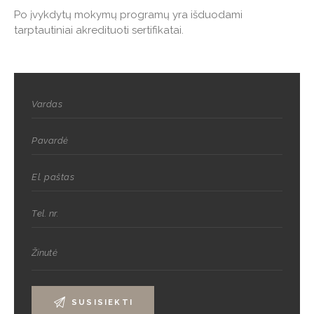
Po įvykdytų mokymų programų yra išduodami
tarptautiniai akredituoti sertifikatai.