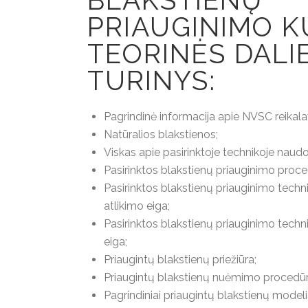
BLAKSTIENŲ
PRIAUGINIMO 
TEORINĖS DALI
TURINYS:
Pagrindinė informacija apie NVSC reikala
Natūralios blakstienos;
Viskas apie pasirinktoje technikoje nau
Pasirinktos blakstienų priauginimo proce
Pasirinktos blakstienų priauginimo techn
atlikimo eiga;
Pasirinktos blakstienų priauginimo techn
eiga;
Priaugintų blakstienų priežiūra;
Priaugintų blakstienų nuėmimo procedūr
Pagrindiniai priaugintų blakstienų modelia