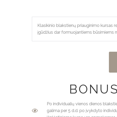
Klasikinio blakstienų priauginimo kursas
įgūdžius dar formuojantiems būsimiems 
BONUS
Po individualių vienos dienos blaksti
galima per 5 d.d. po įvykdyto indivi