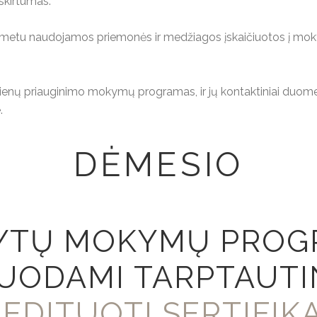
skirtumas.
tu naudojamos priemonės ir medžiagos įskaičiuotos į mokymų
stienų priauginimo mokymų programas, ir jų kontaktiniai duomen
.
DĖMESIO
DYTŲ MOKYMŲ PROG
UODAMI TARPTAUTI
EDITUOTI SERTIFIKA