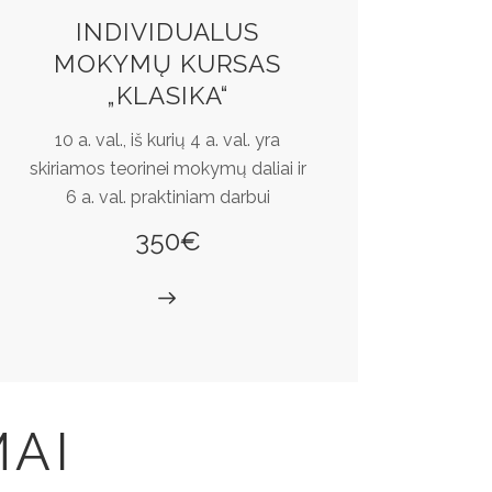
INDIVIDUALUS
MOKYMŲ KURSAS
„KLASIKA“
10 a. val., iš kurių 4 a. val. yra
skiriamos teorinei mokymų daliai ir
6 a. val. praktiniam darbui
350€
MAI