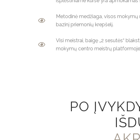
išplėstiniame kurse yra apmokamas 
Metodinė medžiaga, visos mokymų me
bazinį priemonių krepšelį.
Visi meistrai, baigę „2 sesutės“ blak
mokymų centro meistrų platformoje
PO ĮVYK
IŠD
AKR