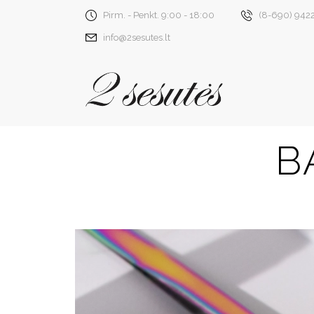
Pirm. - Penkt. 9:00 - 18:00
(8-690) 942
info@2sesutes.lt
B