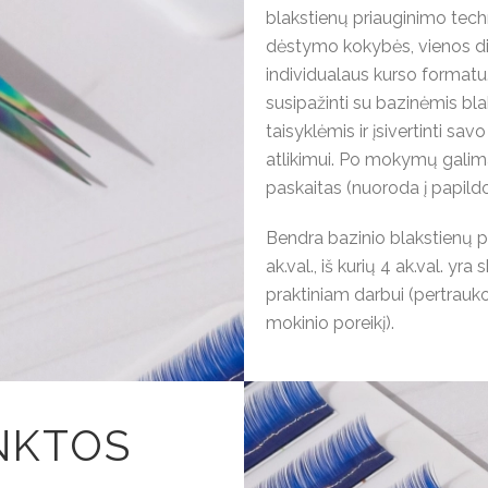
blakstienų priauginimo tech
dėstymo kokybės, vienos 
individualaus kurso format
susipažinti su bazinėmis bl
taisyklėmis ir įsivertinti s
atlikimui. Po mokymų galim
paskaitas (nuoroda į papil
Bendra bazinio blakstienų p
ak.val., iš kurių 4 ak.val. yr
praktiniam darbui (pertrauk
mokinio poreikį).
INKTOS