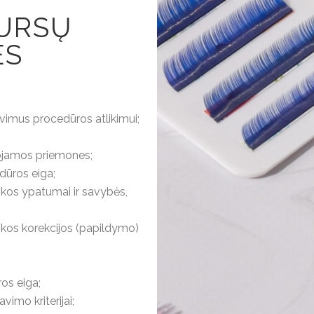
KURSŲ
ES
vimus procedūros atlikimui;
dojamos priemones;
dūros eiga;
ikos ypatumai ir savybės,
ikos korekcijos (papildymo)
os eiga;
vimo kriterijai;