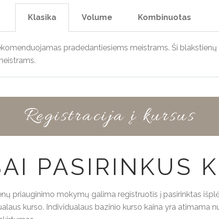
Klasika
Volume
Kombinuotas
 rekomenduojamas pradedantiesiems meistrams. Ši blakstienų p
meistrams.
Registracija į kursus
AI PASIRINKUS 
enų priauginimo mokymų galima registruotis į pasirinktas išplė
dualaus kurso. Individualaus bazinio kurso kaina yra atimama n