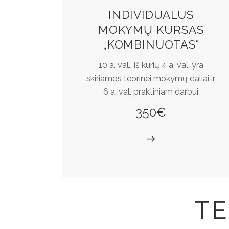
INDIVIDUALUS
MOKYMŲ KURSAS
„KOMBINUOTAS“
10 a. val., iš kurių 4 a. val. yra
skiriamos teorinei mokymų daliai ir
6 a. val. praktiniam darbui
350€
TE