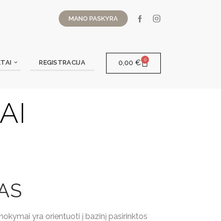
MANO PASKYRA
0
0,00
€
TAI
REGISTRACIJA
AI
AS
okymai yra orientuoti į bazinį pasirinktos