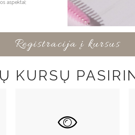
ros aspektai;
Registracija į kursus
IŲ KURSŲ PASIRI