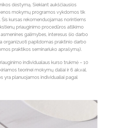
nikos dėstymą. Siekiant aukščiausios
dienos mokymų programos vykdomos tik
u. Šis kursas rekomenduojamas norintiems
akstienų priauginimo procedūros atlikimo
avo asmenines galimybes, interesus šio darbo
a organizuoti papildomas praktinio darbo
domos praktikos seminariuko aprašymą).
riauginimo individualaus kurso trukmė – 10
a skiriamos teorinei mokymų daliai ir 6 ak.val.
os yra planuojamos individualiai pagal