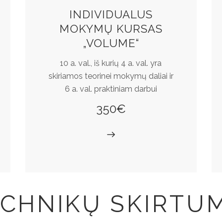
INDIVIDUALUS
MOKYMŲ KURSAS
„VOLUME“
10 a. val., iš kurių 4 a. val. yra
skiriamos teorinei mokymų daliai ir
6 a. val. praktiniam darbui
350€
CHNIKŲ SKIRTU