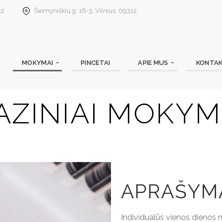
22
Šeimyniškių g. 18-3, Vilnius, 09312
MOKYMAI
PINCETAI
APIE MUS
KONTAK
AZINIAI MOKYM
APRAŠYM
Individualūs vienos dienos m