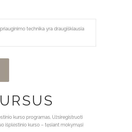
riauginimo technika yra draugiškiausia
KURSUS
stinio kurso programas. Užsiregistruoti
uo išplėstinio kurso – tęsiant mokymąsi