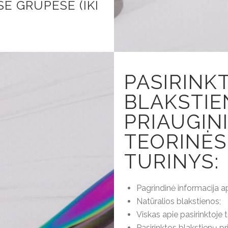
 GRUPĖSE (IKI
PASIRINK
BLAKSTIE
PRIAUGIN
TEORINĖS
TURINYS:
Pagrindinė informacija a
Natūralios blakstienos;
Viskas apie pasirinktoj
Pasirinktos blakstienų p