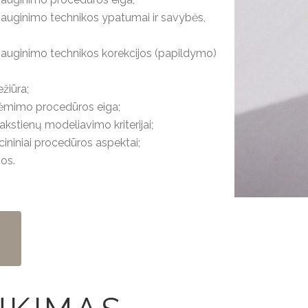
riauginimo technikos ypatumai ir savybės,
riauginimo technikos korekcijos (papildymo)
ežiūra;
uėmimo procedūros eiga;
lakstienų modeliavimo kriterijai;
cininiai procedūros aspektai;
jos.