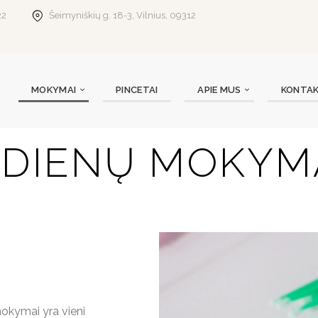
22
Šeimyniškių g. 18-3, Vilnius, 09312
MOKYMAI
PINCETAI
APIE MUS
KONTAK
 DIENŲ MOKYM
mokymai yra vieni