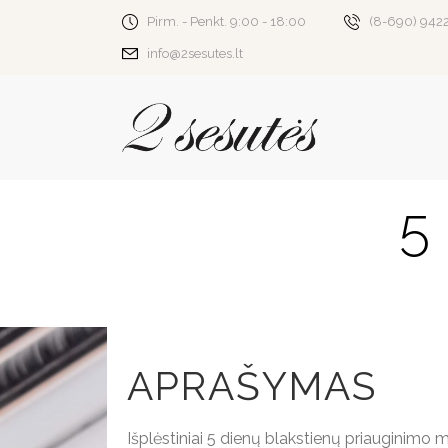
Pirm. - Penkt. 9:00 - 18:00
(8-690) 942
info@2sesutes.lt
5
APRAŠYMAS
Išplėstiniai 5 dienų blakstienų priauginimo 