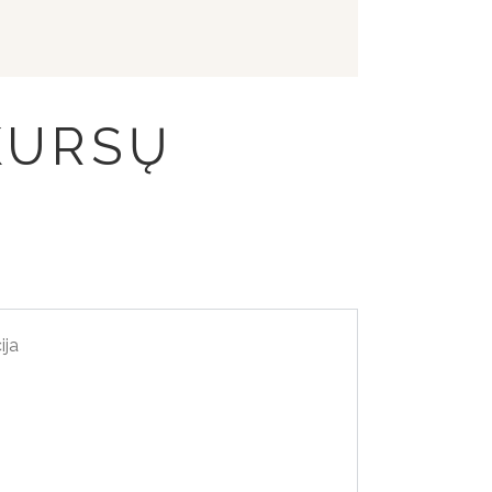
 KURSŲ
ija