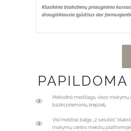
Klasikinio blakstienų priauginimo kurs
draugiškiausia įgūdžius dar formuojant
PAPILDOMA
Metodinė medžiaga, visos mokymų me
bazinį priemonių krepšelį.
Visi meistrai, baigę „2 sesutės“ blak
mokymų centro meistrų platformoje