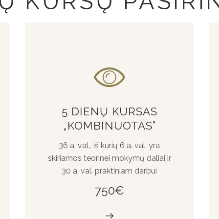
NŲ KURSŲ PASIRI
5 DIENŲ KURSAS
„KOMBINUOTAS”
36 a. val., iš kurių 6 a. val. yra
skiriamos teorinei mokymų daliai ir
30 a. val. praktiniam darbui
750€