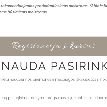
as rekomenduojamas pradedantiesiems meistrams. Ši blaksti
iems būsimiems meistrams.
Registracija į kursus
 NAUDA PASIRIN
tu naudojamos priemonės ir medžiagos įskaičiuotos į mokymų
stienų priauginimo mokymų programas, ir jų kontaktiniai duomen
.