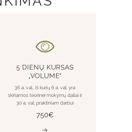
NKIMAS
5 DIENŲ KURSAS
„VOLUME“
36 a. val., iš kurių 6 a. val. yra
skiriamos teorinei mokymų daliai ir
30 a. val. praktiniam darbui
750€