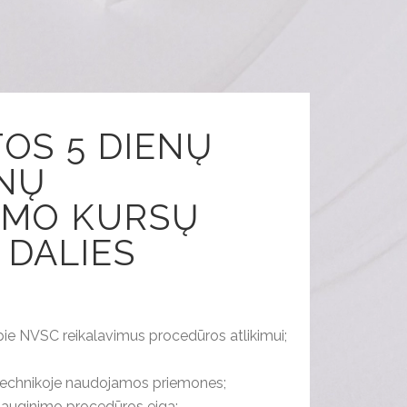
TOS 5 DIENŲ
NŲ
IMO KURSŲ
 DALIES
pie NVSC reikalavimus procedūros atlikimui;
e technikoje naudojamos priemones;
riauginimo procedūros eiga;