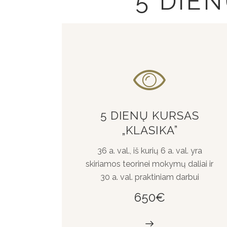
5 DIE
5 DIENŲ KURSAS
„KLASIKA”
36 a. val., iš kurių 6 a. val. yra
skiriamos teorinei mokymų daliai ir
30 a. val. praktiniam darbui
650€