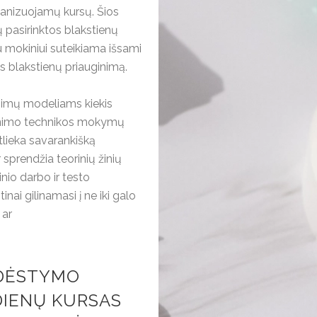
anizuojamų kursų. Šios
pasirinktos blakstienų
mokiniui suteikiama išsami
os blakstienų priauginimą.
nimų modeliams kiekis
uginimo technikos mokymų
lieka savarankišką
 sprendžia teorinių žinių
inio darbo ir testo
tinai gilinamasi į ne iki galo
 ar
 DĖSTYMO
 DIENŲ KURSAS