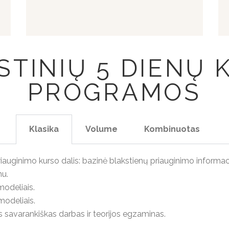
STINIŲ 5 DIENŲ
PROGRAMOS
Klasika
Volume
Kombinuotas
 priauginimo kurso dalis: bazinė blakstienų priauginimo informac
nu.
modeliais.
 modeliais.
nis savarankiškas darbas ir teorijos egzaminas.