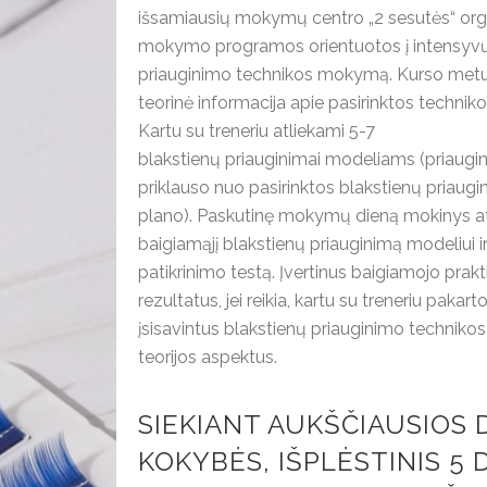
išsamiausių mokymų centro „2 sesutės“ org
mokymo programos orientuotos į intensyvų 
priauginimo technikos mokymą. Kurso metu 
teorinė informacija apie pasirinktos technik
Kartu su treneriu atliekami 5-7
blakstienų priauginimai modeliams (priaugi
priklauso nuo pasirinktos blakstienų pria
plano). Paskutinę mokymų dieną mokinys at
baigiamąjį blakstienų priauginimą modeliui ir
patikrinimo testą. Įvertinus baigiamojo prakt
rezultatus, jei reikia, kartu su treneriu pakarto
įsisavintus blakstienų priauginimo technikos
teorijos aspektus.
SIEKIANT AUKŠČIAUSIOS
KOKYBĖS, IŠPLĖSTINIS 5