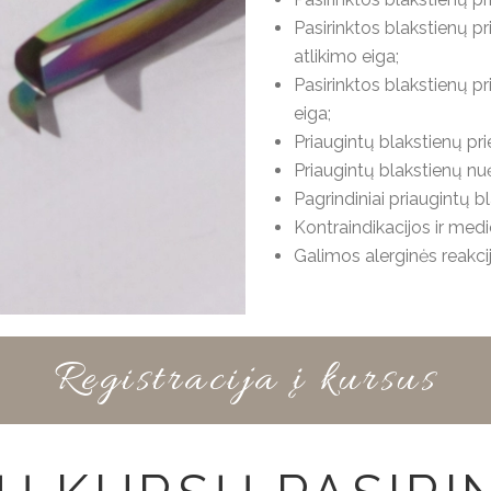
Pasirinktos blakstienų p
atlikimo eiga;
Pasirinktos blakstienų p
eiga;
Priaugintų blakstienų pri
Priaugintų blakstienų n
Pagrindiniai priaugintų b
Kontraindikacijos ir medi
Galimos alerginės reakci
Registracija į kursus