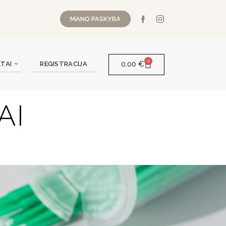
MANO PASKYRA
0
0,00
€
TAI
REGISTRACIJA
AI