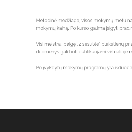
Metodinė medžiaga, visos mokymų metu nau
mokymų kainą. Po kurso galima įsigyti pradinį
Visi meistrai, baigę „2 sesutės“ blakstienų p
duomenys gali būti publikuojami virtualioje
Po įvykdytų mokymų programų yra išduodami ta