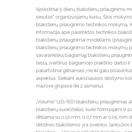
Išplėstiniai 5 dienų blakstienų priauginimo
sesutės“ organizuojamų kursų. Šios mokymo 
blakstienų priauginimo technikos mokymą. K
informacija apie pasirinktos technikos blakst
blakstienų priauginimai modeliams (priaugin
blakstienų priauginimo technikos mokymų p
savarankišką baigiamąjį blakstienų priauginim
testą. Įvertinus baigiamojo praktinio darbo ir t
pakartotinai gilinamasi į ne iki galo įsisavint
aspektus. Siekiant aukščiausios dėstymo kok
mažose grupėse (iki 2 asmenų).
„Volume“ (2D/6D) blakstienų priauginimas atl
blakstienų kuokštelius, kurie formuojami iš 
dirbama su 0.10 mm, 0.07 mm ar 0.05 mm dia
dirbtinės blakstienos yra švelnios, lanksčios i