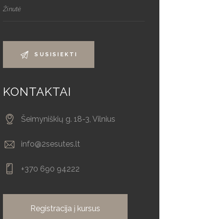
KONTAKTAI
Šeimyniškių g. 18-3, Vilnius
info@2sesutes.lt
+370 690 94222
Registracija į kursus