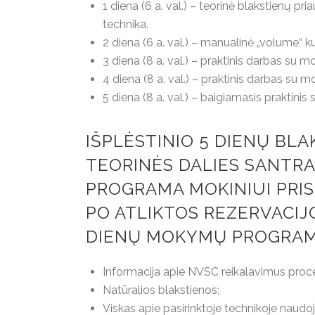
1 diena (6 a. val.) – teorinė blakstienų p
technika.
2 diena (6 a. val.) – manualinė „volume“ 
3 diena (8 a. val.) – praktinis darbas su mo
4 diena (8 a. val.) – praktinis darbas su mo
5 diena (8 a. val.) – baigiamasis praktinis
IŠPLĖSTINIO 5 DIENŲ BL
TEORINĖS DALIES SANTRA
PROGRAMA MOKINIUI PRIS
PO ATLIKTOS REZERVACIJO
DIENŲ MOKYMŲ PROGRAM
Informacija apie NVSC reikalavimus proce
Natūralios blakstienos;
Viskas apie pasirinktoje technikoje naud