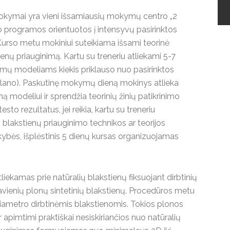
 mokymai yra vieni išsamiausių mokymų centro „2
programos orientuotos į intensyvų pasirinktos
urso metu mokiniui suteikiama išsami teorinė
ienų priauginimą. Kartu su treneriu atliekami 5-7
imų modeliams kiekis priklauso nuo pasirinktos
lano). Paskutinę mokymų dieną mokinys atlieka
ą modeliui ir sprendžia teorinių žinių patikrinimo
esto rezultatus, jei reikia, kartu su treneriu
us blakstienų priauginimo technikos ar teorijos
ybės, išplėstinis 5 dienų kursas organizuojamas
iekamas prie natūralių blakstienų fiksuojant dirbtinių
pavienių plonų sintetinių blakstienų. Procedūros metu
metro dirbtinėmis blakstienomis. Tokios plonos
r apimtimi praktiškai nesiskiriančios nuo natūralių