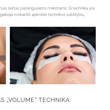
rsas skirtas pažengusiems meistrams. Ši technika yra
ie gelbėja mokantis apimties technikos subtilybių.
S „VOLUME“ TECHNIKA: