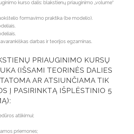
riauginimo kurso dalis: blakstienų priauginimo „volume“
kuokštelio formavimo praktika (be modelio).
deliais.
deliais.
 savarankiškas darbas ir teorijos egzaminas.
AKSTIENŲ PRIAUGINIMO KURSŲ
UKA (IŠSAMI TEORINĖS DALIES
TATOMA AR ATSIUNČIAMA TIK
S Į PASIRINKTĄ IŠPLĖSTINIO 5
Ą):
dūros atlikimui;
ojamos priemones;