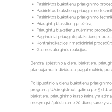
Pasirinktos blakstienų priauginimo proce
Pasirinktos blakstienų priauginimo techni
Pasirinktos blakstienų priauginimo techni
Priaugintų blakstienų priežiūra;
Priaugintų blakstienų nuėmimo procedūro
Pagrindiniai priaugintų blakstienų modeliav
Kontraindikacijos ir medicininiai procedūr
Galimos alerginės reakcijos.
Bendra išplėstinio 5 dienų blakstienų priaugi
planuojamos individualiai pagal mokinių porei
Po išplėstinio 5 dienų blakstienų priauginimo 
programą. Užsiregistruoti galima per 5 d.d. po
blakstienų priauginimo kurso kaina yra atima
mokymąsi išplėstiniame 20 dienų kurse yra