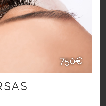
750€
RSAS