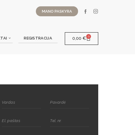
MANO PASKYRA
0
0,00
€
TAI
REGISTRACIJA