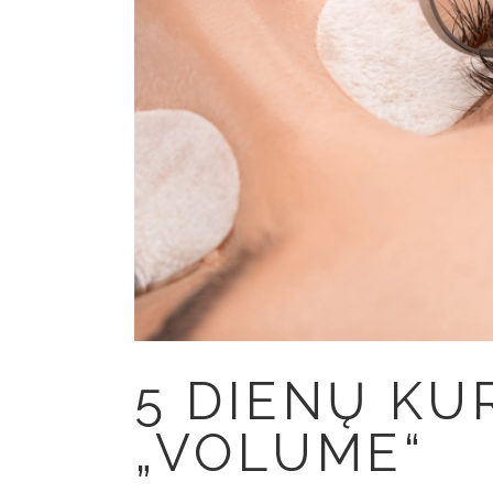
5 DIENŲ KU
„VOLUME“