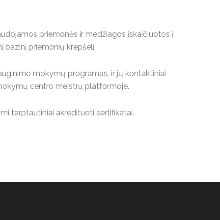
dojamos priemonės ir medžiagos įskaičiuotos į
 bazinį priemonių krepšelį.
riauginimo mokymų programas, ir jų kontaktiniai
 mokymų centro meistrų platformoje.
rptautiniai akredituoti sertifikatai.