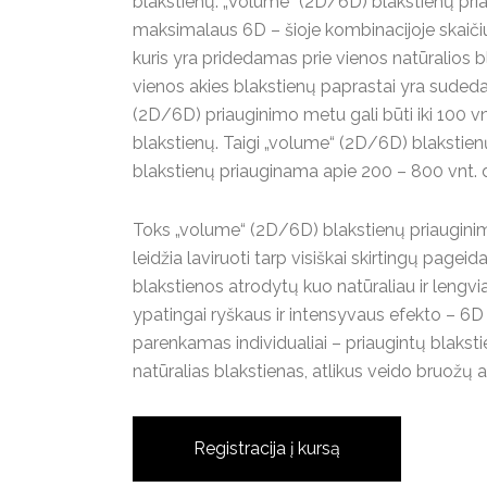
blakstienų. „Volume“ (2D/6D) blakstienų pr
maksimalaus 6D – šioje kombinacijoje skaičius
kuris yra pridedamas prie vienos natūralios b
vienos akies blakstienų paprastai yra sudeda
(2D/6D) priauginimo metu gali būti iki 100 vnt.
blakstienų. Taigi „volume“ (2D/6D) blakstien
blakstienų priauginama apie 200 – 800 vnt. di
Toks „volume“ (2D/6D) blakstienų priauginim
leidžia laviruoti tarp visiškai skirtingų page
blakstienos atrodytų kuo natūraliau ir leng
ypatingai ryškaus ir intensyvaus efekto – 6D
parenkamas individualiai – priaugintų blakstienų
natūralias blakstienas, atlikus veido bruožų an
Registracija į kursą