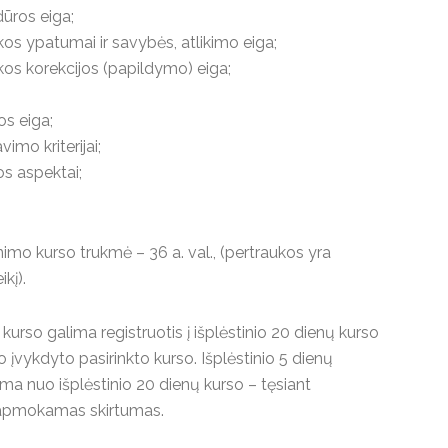
dūros eiga;
kos ypatumai ir savybės, atlikimo eiga;
kos korekcijos (papildymo) eiga;
s eiga;
imo kriterijai;
os aspektai;
nimo kurso trukmė – 36 a. val., (pertraukos yra
kį).
kurso galima registruotis į išplėstinio 20 dienų kurso
 įvykdyto pasirinkto kurso. Išplėstinio 5 dienų
ma nuo išplėstinio 20 dienų kurso – tęsiant
 apmokamas skirtumas.