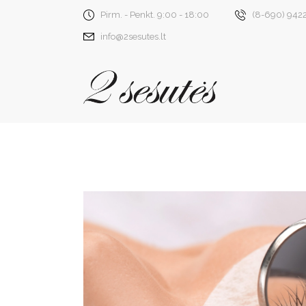
Pirm. - Penkt. 9:00 - 18:00
(8-690) 942
info@2sesutes.lt