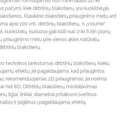
iauginimas formuojamas nuo minimalaus 2D iki
 pažymi, kiek dirbtinių blakstienų yra kuokštelyje,
lakstienos. Klasikinio blakstienų priauginimo metu ant
ma apie 100 vnt. dirbtinių blakstienų, o „volume“
 kuokštelių, kuriuose gali būti nuo 2 iki 6 itin plonų
ų priauginimo metu prie vienos akies natūralių
rbtinių blakstienų.
o technikos lankstumas dirbtinių blakstienų kiekiu
idaujamų efektų: jei pageidaujama, kad priaugintos
viau, rekomenduojamas 2D priauginimas, jei norima
 ar net 8D. Dirbtinių blakstienų modeliavimas
 ilgiai, linkiai, diametrai pritaikomi įvertinus
alizę ir įsigilinus į pageidaujamą efektą.