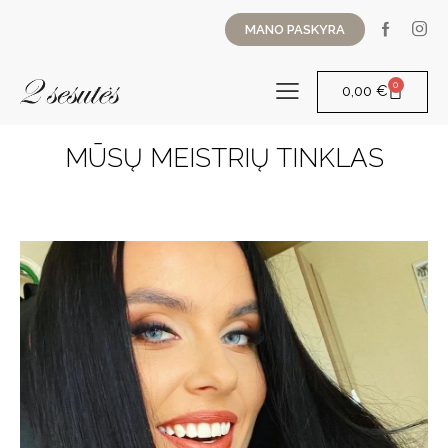
MANO PASKYRA
0
0,00
€
MŪSŲ MEISTRIŲ TINKLAS