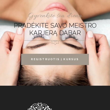
Gyvenkite šia diena
PRADĖKITE SAVO MEISTRO
KARJERĄ DABAR
REGISTRUOTIS Į KURSUS