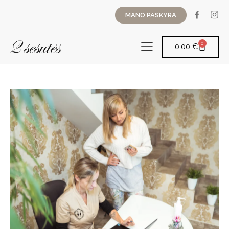
MANO PASKYRA
0
0,00
€