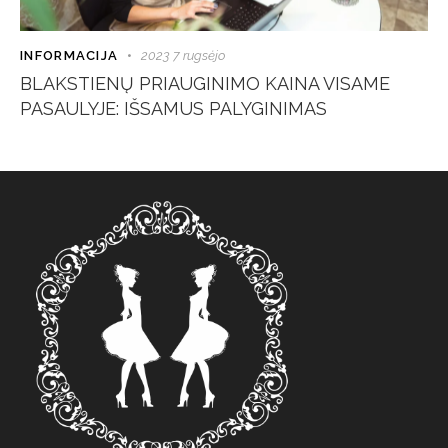
INFORMACIJA
2023 7 rugsėjo
BLAKSTIENŲ PRIAUGINIMO KAINA VISAME
PASAULYJE: IŠSAMUS PALYGINIMAS