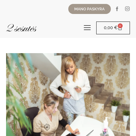
MANO PASKYRA
0
0,00
€