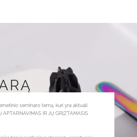
NARĄ
ernetinio seminaro temą, kuri yra aktuali
ENTŲ APTARNAVIMAS IR JŲ GRĮŽTAMASIS