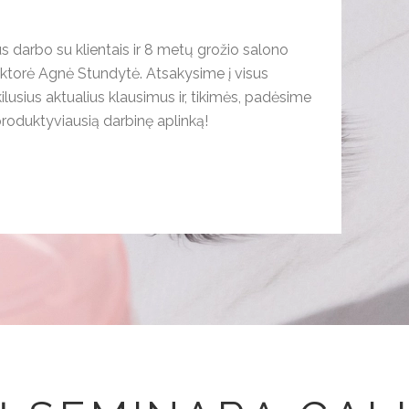
s darbo su klientais ir 8 metų grožio salono
lektorė Agnė Stundytė. Atsakysime į visus
lusius aktualius klausimus ir, tikimės, padėsime
 produktyviausią darbinę aplinką!