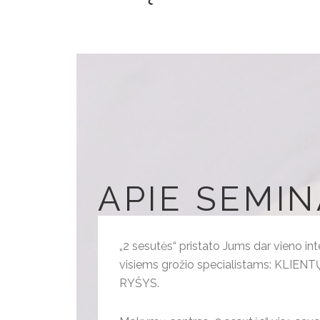
APIE SEMI
„2 sesutės“ pristato Jums dar vieno int
visiems grožio specialistams: KLI
RYŠYS.