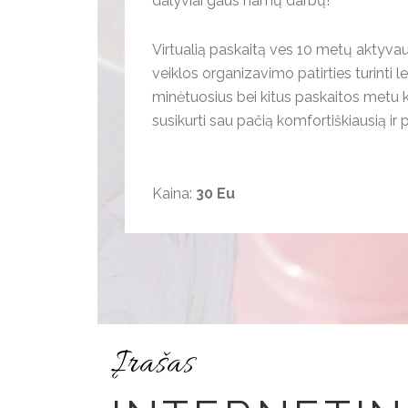
dalyviai gaus namų darbų!
Virtualią paskaitą ves 10 metų aktyvau
veiklos organizavimo patirties turinti 
minėtuosius bei kitus paskaitos metu ki
susikurti sau pačią komfortiškiausią ir
Kaina:
30 Eu
Įrašas