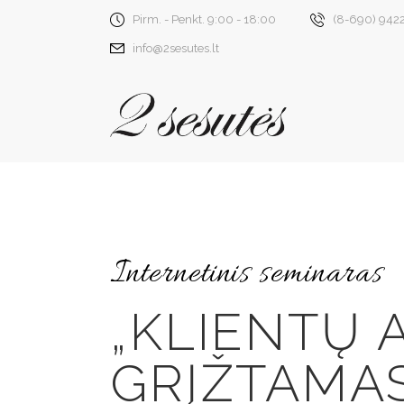
Pirm. - Penkt. 9:00 - 18:00
(8-690) 942
info@2sesutes.lt
Internetinis seminaras
„KLIENTŲ 
GRĮŽTAMAS