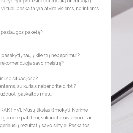
rybinį ir profesinį potencialą orientuoja į
virtuali paskaita yra atvira visiems, norintiems
o paslaugos paketą?
tų pasakyti „naujų klientų nebepriimu“?
ai rekomenduoja savo meistrą?
inėse situacijose?
entams, su kuriais nebenorite dirbti?
e užduoti paskaitos metu.
TERAKTYVI. Mūsų tikslas išmokyti. Norime
 ilgamete patirtimi, sukauptomis žiniomis ir
eriausių rezultatų savo srityje! Paskaitos