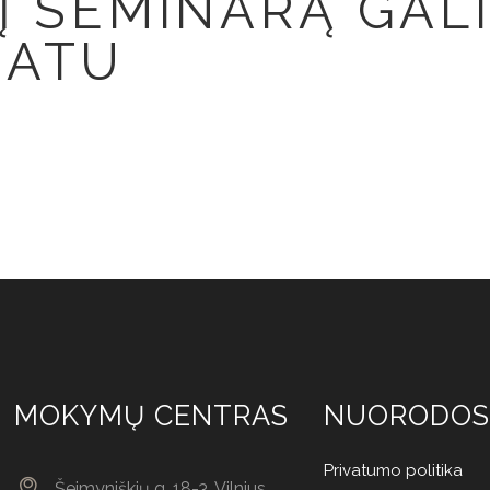
Į SEMINARĄ GALI
MATU
MOKYMŲ CENTRAS
NUORODOS
Privatumo politika
Šeimyniškių g. 18-3, Vilnius