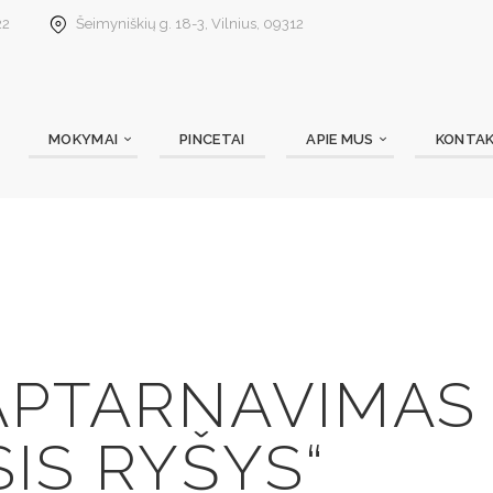
22
Šeimyniškių g. 18-3, Vilnius, 09312
MOKYMAI
PINCETAI
APIE MUS
KONTAK
APTARNAVIMAS 
IS RYŠYS“