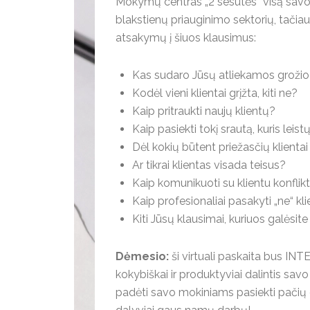
Mokymų centras „2 sesutės“ visą savo kū
blakstienų priauginimo sektorių, tačiau 
atsakymų į šiuos klausimus:
Kas sudaro Jūsų atliekamos groži
Kodėl vieni klientai grįžta, kiti ne?
Kaip pritraukti naujų klientų?
Kaip pasiekti tokį srautą, kuris leis
Dėl kokių būtent priežasčių klient
Ar tikrai klientas visada teisus?
Kaip komunikuoti su klientu konflikt
Kaip profesionaliai pasakyti „ne“ kli
Kiti Jūsų klausimai, kuriuos galėsit
Dėmesio:
ši virtuali paskaita bus IN
kokybiškai ir produktyviai dalintis savo
padėti savo mokiniams pasiekti pačių g