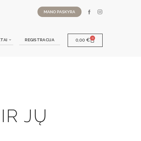
MANO PASKYRA
0
0,00
€
TAI
REGISTRACIJA
IR JŲ