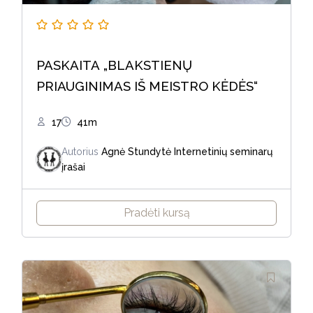
PASKAITA „BLAKSTIENŲ
PRIAUGINIMAS IŠ MEISTRO KĖDĖS“
17
41m
Autorius
Agnė Stundytė
Internetinių seminarų
įrašai
Pradėti kursą