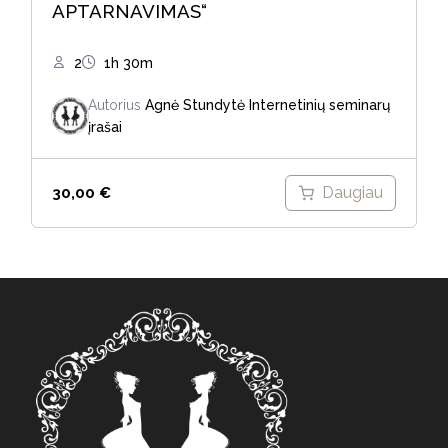
APTARNAVIMAS“
2
1h 30m
Autorius
Agnė Stundytė
Internetinių seminarų
įrašai
Daugiau
30,00
€