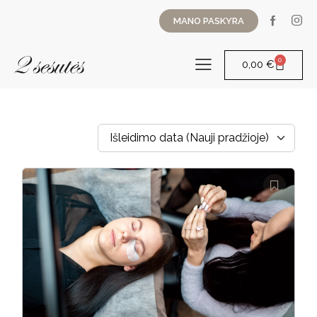
MANO PASKYRA
0
0,00
€
Išleidimo data (Nauji pradžioje)