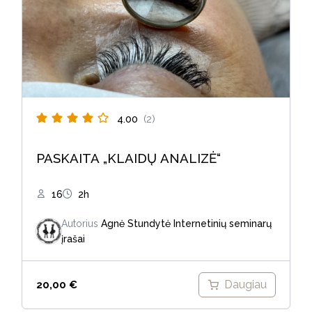
4.00
(2)
PASKAITA „KLAIDŲ ANALIZĖ“
16
2h
Autorius
Agnė Stundytė
Internetinių seminarų
įrašai
Daugiau
20,00
€