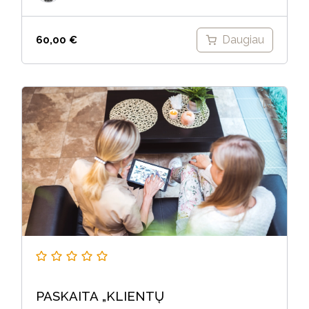
Daugiau
60,00
€
PASKAITA „KLIENTŲ