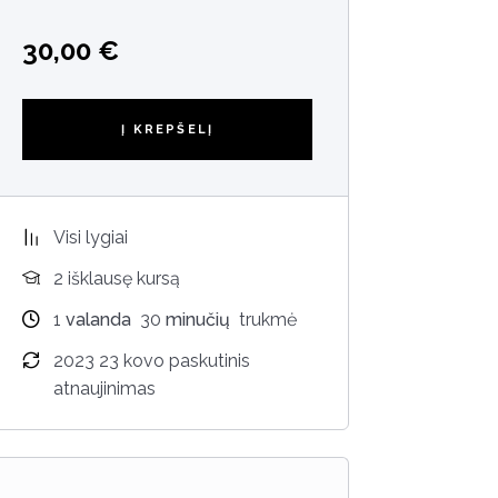
30,00
€
Į KREPŠELĮ
Visi lygiai
2 išklausę kursą
1
valanda
30
minučių
trukmė
2023 23 kovo paskutinis
atnaujinimas