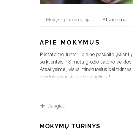
Mokymų informacija
Atsiliepimai
APIE MOKYMUS
Pristatome Jums – online paskaita „Klient
su klientais ir 8 metų grožio salono veiklos
Atsakysime į visus minėtuosius bei tikimės 
produktyviausią darbinę aplinką!
Mokymų centras „2 sesutės“ visą savo kūrybi
priauginimo sektorių, tačiau virtuali paskai
Daugiau
norintiems atsakymų į šiuos klausimus:
Kas sudaro Jūsų atliekamos grožio pa
MOKYMŲ TURINYS
Kodėl vieni klientai grįžta, kiti ne?