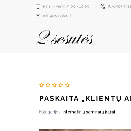
Pirm. - Penkt. 9:00 - 18:00
(8-690) 942
info@2sesutes.lt
PASKAITA „KLIENTŲ 
Kategorijos:
Internetinių seminarų įrašai