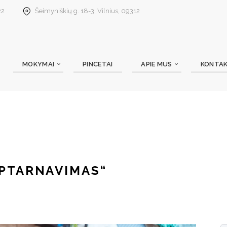
22
Šeimyniškių g. 18-3, Vilnius, 09312
MOKYMAI
PINCETAI
APIE MUS
KONTAK
APTARNAVIMAS“