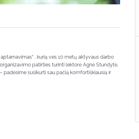
ų aptarnavimas“ , kurią ves 10 metų aktyvaus darbo
 organizavimo patirties turinti lektorė Agnė Stundytė.
– padėsime susikurti sau pačią komfortiškiausią ir
nį ir profesinį potencialą orientuoja į blakstienų
ta „Klientų aptarnavimas“ yra atvira visiems,
slaugos paketą?