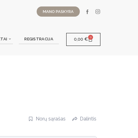
MANO PASKYRA
0
0,00
€
TAI
REGISTRACIJA
Norų sąrašas
Dalintis