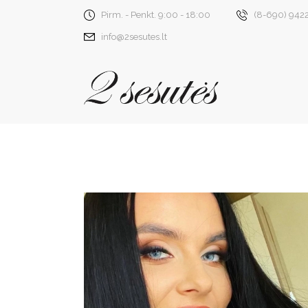
Pirm. - Penkt. 9:00 - 18:00
(8-690) 942
info@2sesutes.lt