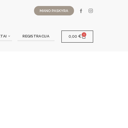
MANO PASKYRA
0
0,00
€
TAI
REGISTRACIJA