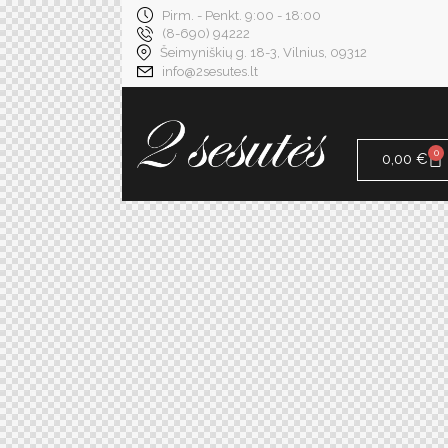
Pirm. - Penkt. 9:00 - 18:00
(8-690) 94222
Šeimyniškių g. 18-3, Vilnius, 09312
info@2sesutes.lt
0
0,00
€