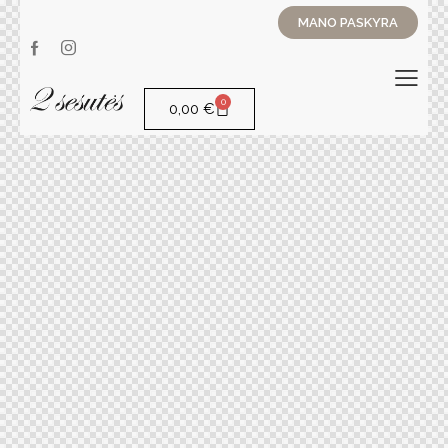
MANO PASKYRA
0
0,00
€